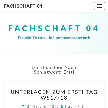
FACHSCHAFT 04
Togg
navi
FACHSCHAFT 04
Fakultät Elektro- Und Informationstechnik
Durchsuchen Nach
Schlagwort:
Ersti
UNTERLAGEN
UNTERLAGEN ZUM ERSTI-TAG
ZUM
WS17/18
ERSTI-
TAG
3. Oktober 2017
David Fath
WS17/18