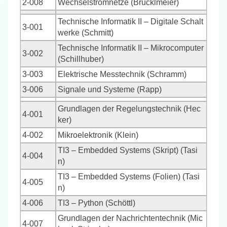
2-008
Wechselstromnetze (Brücklmeier)
Technische Informatik II – Digitale Schalt
3-001
werke (Schmitt)
Technische Informatik II – Mikrocomputer
3-002
(Schillhuber)
3-003
Elektrische Messtechnik (Schramm)
3-006
Signale und Systeme (Rapp)
Grundlagen der Regelungstechnik (Hec
4-001
ker)
4-002
Mikroelektronik (Klein)
TI3 – Embedded Systems (Skript) (Tasi
4-004
n)
TI3 – Embedded Systems (Folien) (Tasi
4-005
n)
4-006
TI3 – Python (Schöttl)
Grundlagen der Nachrichtentechnik (Mic
4-007