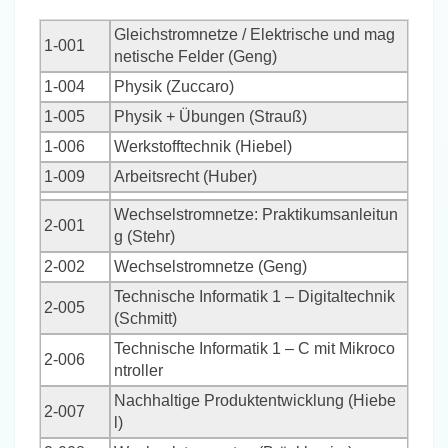
Gleichstromnetze / Elektrische und mag
1-001
netische Felder (Geng)
1-004
Physik (Zuccaro)
1-005
Physik + Übungen (Strauß)
1-006
Werkstofftechnik (Hiebel)
1-009
Arbeitsrecht (Huber)
Wechselstromnetze: Praktikumsanleitun
2-001
g (Stehr)
2-002
Wechselstromnetze (Geng)
Technische Informatik 1 – Digitaltechnik
2-005
(Schmitt)
Technische Informatik 1 – C mit Mikroco
2-006
ntroller
Nachhaltige Produktentwicklung (Hiebe
2-007
l)