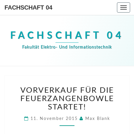
FACHSCHAFT 04
Togg
navi
FACHSCHAFT 04
Fakultät Elektro- Und Informationstechnik
VORVERKAUF
VORVERKAUF FÜR DIE
FÜR
DIE
FEUERZANGENBOWLE
FEUERZANGENBOWLE
STARTET!
STARTET!
11. November 2015
Max Blank