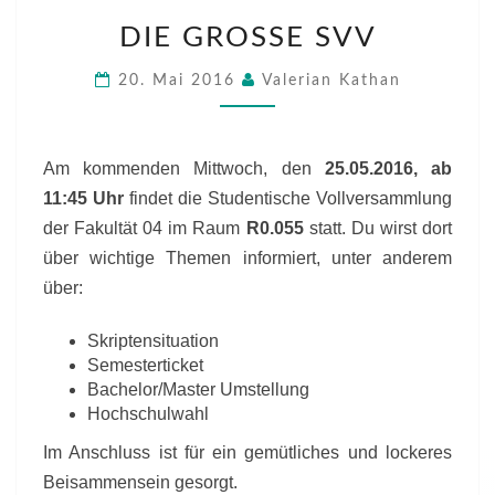
DIE
DIE GROSSE SVV
GROSSE S
VV
20. Mai 2016
Valerian Kathan
Am kommenden Mittwoch, den
25.05.2016, ab
11:45 Uhr
findet die Studentische Vollversammlung
der Fakultät 04 im Raum
R0.055
statt. Du wirst dort
über wichtige Themen informiert, unter anderem
über:
Skriptensituation
Semesterticket
Bachelor/Master Umstellung
Hochschulwahl
Im Anschluss ist für ein gemütliches und lockeres
Beisammensein gesorgt.