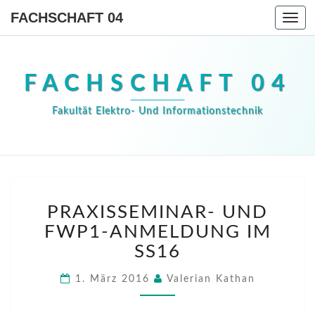
FACHSCHAFT 04
Togg
navi
FACHSCHAFT 04
Fakultät Elektro- Und Informationstechnik
PRAXISSEMINAR-
PRAXISSEMINAR- UND
UND
FWP1-
FWP1-ANMELDUNG IM
ANMELDUNG
SS16
IM
SS16
1. März 2016
Valerian Kathan