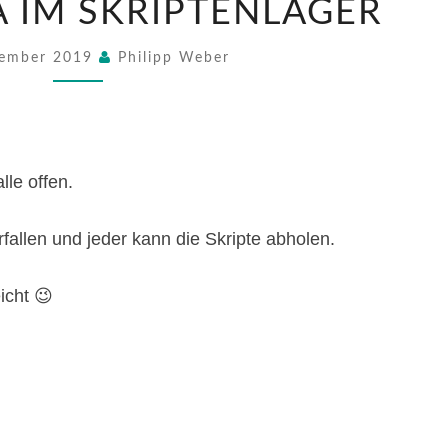
 IM SKRIPTENLAGER
DAMA
IM
SKRIPTENLAGER
zember 2019
Philipp Weber
lle offen.
fallen und jeder kann die Skripte abholen.
icht 😉